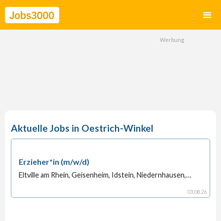
Oestrich-Winkel
Erzieher*in (m/w/d)
Eltville am Rhein, Geisenheim, Idstein, Niedernhausen,
Bad Schwalbach, Lorch, Rüdesheim am Rhein,
Taunusstein, Walluf, Oestrich-Winkel
03
.
08
.
26