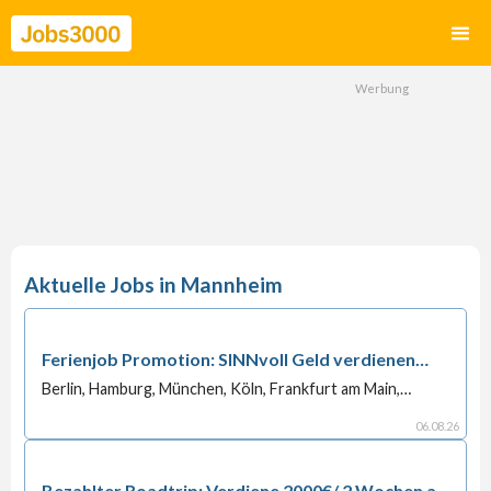
Mannheim
Ferienjob Promotion: SINNvoll Geld verdienen
statt nur zu chillen!
Berlin, Hamburg, München, Köln, Frankfurt am Main,
Stuttgart, Düsseldorf, Dortmund, Essen, Leipzig,
Bremen, Dresden, Hannover, Nürnberg, Duisburg,
06
.
08
.
26
Bochum, Wuppertal, Bielefeld, Bonn, Mannheim,
Karlsruhe, Wiesbaden, Münster, Gelsenkirchen,
Augsburg, Mönchengladbach, Braunschweig, Chemnitz,
Bezahlter Roadtrip: Verdiene 2000€/ 2 Wochen als