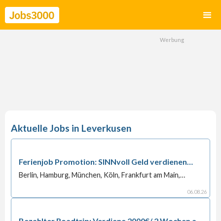
Leverkusen
Ferienjob Promotion: SINNvoll Geld verdienen
statt nur zu chillen!
Berlin, Hamburg, München, Köln, Frankfurt am Main,
Stuttgart, Düsseldorf, Dortmund, Essen, Leipzig,
Bremen, Dresden, Hannover, Nürnberg, Duisburg,
06
.
08
.
26
Bochum, Wuppertal, Bielefeld, Bonn, Mannheim,
Karlsruhe, Wiesbaden, Münster, Gelsenkirchen,
Augsburg, Mönchengladbach, Braunschweig, Chemnitz,
Bezahlter Roadtrip: Verdiene 2000€/ 2 Wochen als