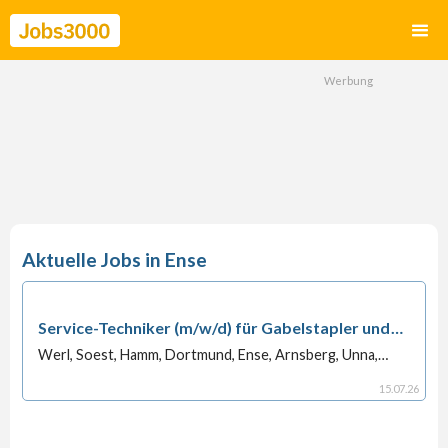
Ense
Service-Techniker (m/w/d) für Gabelstapler und
Flurförderzeuge
Werl, Soest, Hamm, Dortmund, Ense, Arnsberg, Unna,
Lippstadt, Wickede, Sundern
15
.
07
.
26