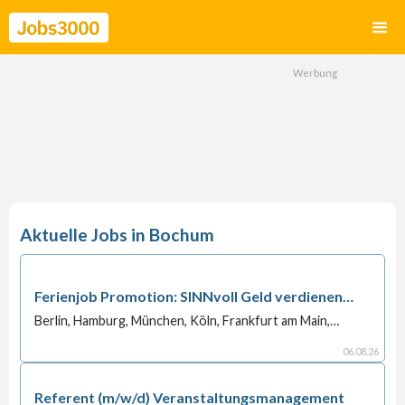
Bochum
Ferienjob Promotion: SINNvoll Geld verdienen
statt nur zu chillen!
Berlin, Hamburg, München, Köln, Frankfurt am Main,
Stuttgart, Düsseldorf, Dortmund, Essen, Leipzig,
Bremen, Dresden, Hannover, Nürnberg, Duisburg,
06
.
08
.
26
Bochum, Wuppertal, Bielefeld, Bonn, Mannheim,
Karlsruhe, Wiesbaden, Münster, Gelsenkirchen,
Referent (m/w/d) Veranstaltungsmanagement
Augsburg, Mönchengladbach, Braunschweig, Chemnitz,